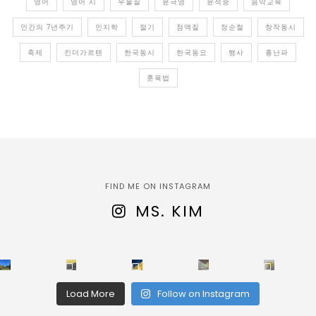
영어
영어 시
우울질
윤극영
윤석중
음악교육
인간의 7년주기
인지학
절기
점액질
정순철
창작동시
축제
킨더가르텐
한국동시
한국동요
행사
홍난파
훈육법
FIND ME ON INSTAGRAM
MS. KIM
Load More
Follow on Instagram