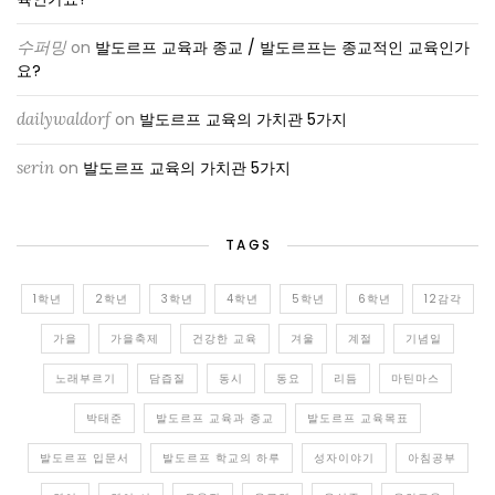
수퍼밍
on
발도르프 교육과 종교 / 발도르프는 종교적인 교육인가
요?
dailywaldorf
on
발도르프 교육의 가치관 5가지
serin
on
발도르프 교육의 가치관 5가지
TAGS
1학년
2학년
3학년
4학년
5학년
6학년
12감각
가을
가을축제
건강한 교육
겨울
계절
기념일
노래부르기
담즙질
동시
동요
리듬
마틴마스
박태준
발도르프 교육과 종교
발도르프 교육목표
발도르프 입문서
발도르프 학교의 하루
성자이야기
아침공부