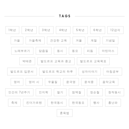
TAGS
1학년
2학년
3학년
4학년
5학년
6학년
12감각
가을
가을축제
건강한 교육
겨울
계절
기념일
노래부르기
담즙질
동시
동요
리듬
마틴마스
박태준
발도르프 교육과 종교
발도르프 교육목표
발도르프 입문서
발도르프 학교의 하루
성자이야기
아침공부
영어
영어 시
우울질
윤극영
윤석중
음악교육
인간의 7년주기
인지학
절기
점액질
정순철
창작동시
축제
킨더가르텐
한국동시
한국동요
행사
홍난파
훈육법