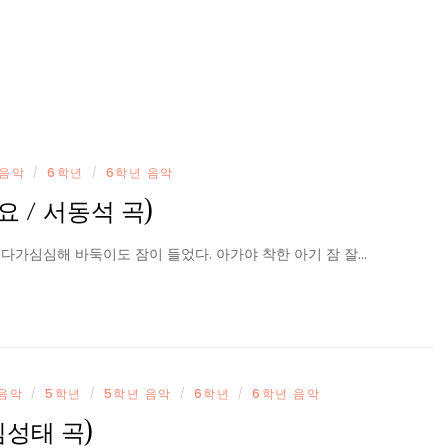
 음악
6학년
6학년 음악
/
/
요 / 서동석 곡)
짖다가심심해 바둑이도 잠이 들었다. 아가야 착한 아기 잠 잘…
음악
5학년
5학년 음악
6학년
6학년 음악
/
/
/
/
김성태 곡)