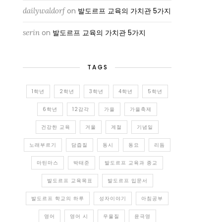
dailywaldorf
on
발도르프 교육의 가치관 5가지
serin
on
발도르프 교육의 가치관 5가지
TAGS
1학년
2학년
3학년
4학년
5학년
6학년
12감각
가을
가을축제
건강한 교육
겨울
계절
기념일
노래부르기
담즙질
동시
동요
리듬
마틴마스
박태준
발도르프 교육과 종교
발도르프 교육목표
발도르프 입문서
발도르프 학교의 하루
성자이야기
아침공부
영어
영어 시
우울질
윤극영