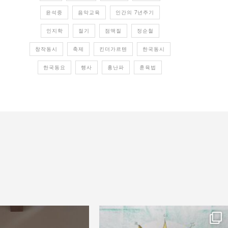
윤석중
음악교육
인간의 7년주기
인지학
절기
점액질
정순철
창작동시
축제
킨더가르텐
한국동시
한국동요
행사
홍난파
훈육법