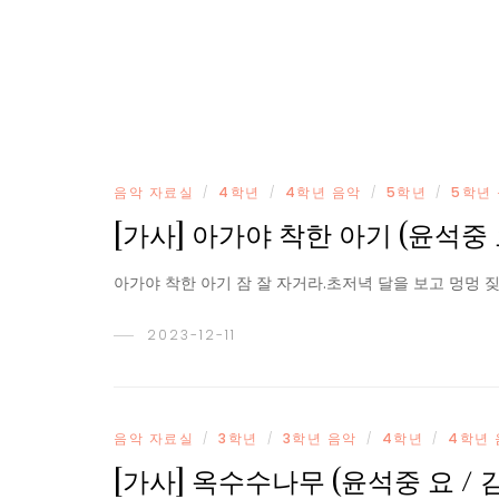
음악 자료실
4학년
4학년 음악
5학년
5학년
/
/
/
/
[가사] 아가야 착한 아기 (윤석중 
아가야 착한 아기 잠 잘 자거라.초저녁 달을 보고 멍멍 
2023-12-11
음악 자료실
3학년
3학년 음악
4학년
4학년 
/
/
/
/
[가사] 옥수수나무 (윤석중 요 / 